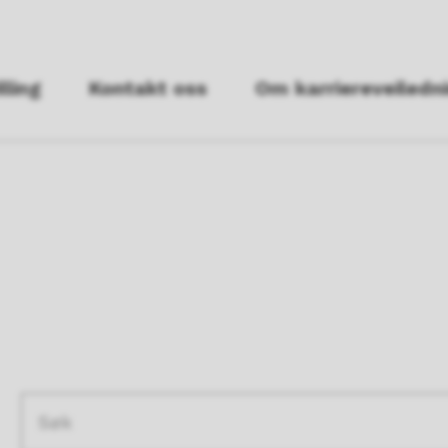
lling
Kontakt oss
Om karriereveiledn
Søketekst