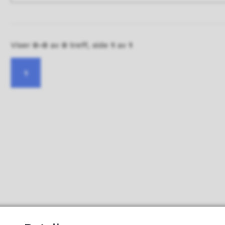
Resultat
Viser
0-0
av
0
treff, side
1
av
1
1