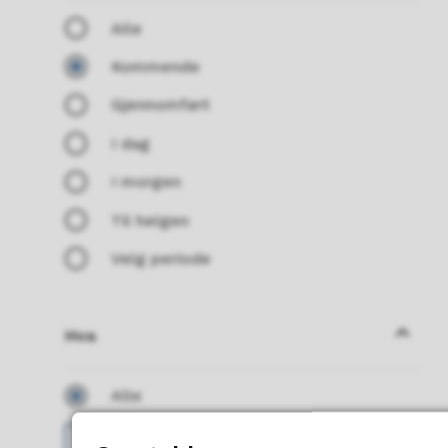
Alle
Kommende
Gjennomført
I dag
I morgen
Til helgen
Velg periode
Hva
Hva
Alle