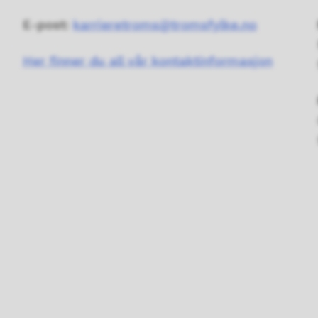
E-post:
karrieretroms@tromsfylke.no
Her finner du all vår kontaktinformasjon