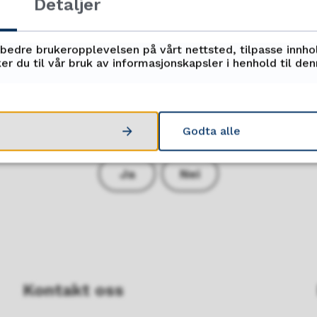
Detaljer
rbedre brukeropplevelsen på vårt nettsted, tilpasse innho
er du til vår bruk av informasjonskapsler i henhold til de
Fant du det du lette etter?
Godta alle
Ja
Nei
Kontakt oss