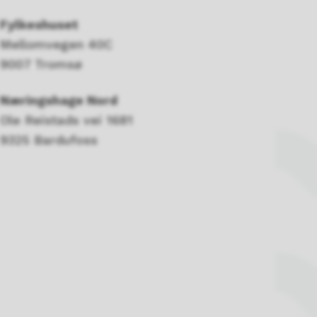
Fylkeshuset
Mellomvegen 40C
9007 Tromsø
Næringshage Nord
Ole Reistads vei 1681
9325 Bardufoss