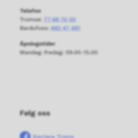
Telefon
Tromsø:
77 68 70 50
Bardufoss:
482 47 481
Åpningstider
Mandag-fredag: 09.00-15.00
Følg oss
Karriere Troms