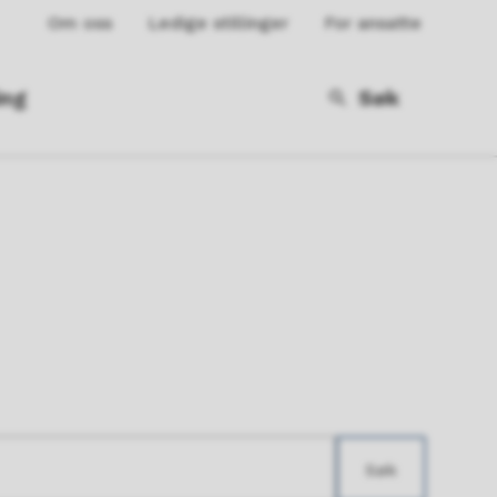
Om oss
Ledige stillinger
For ansatte
ing
Søk
Søk